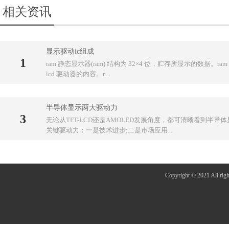
相关资讯
显示驱动ic组成
1
ram 静态显示器(ram) 结构为 32×4 位，贮存所显示的数据。r
lcd 驱动器的内容。r...
半导体显示两大驱动力
3
无论从TFT-LCD还是AMOLED发展角度，都可清晰看到半导
关键驱动力：一是技术进步;二是市场应用...
Copyright © 2021