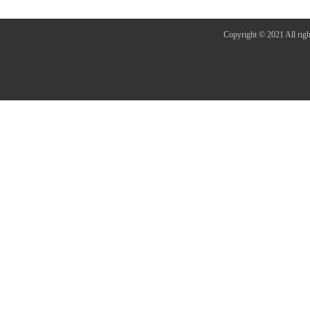
Copyright © 2021